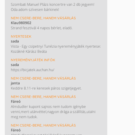
Szombati Manuel Plázs koncertre van 2 db jegyem!
Oda adom szívesen bárkinek!
NEM CSERE-BERE, HANEM VÁSÁRLÁS
Klau980902
Strand fesztivál 4 napos bérlet, eladó.
NYERTESEK
sada
Vista - Egy csipetnyi Tunézia nyereményjáték nyertese:
Kozákné Kárász Beáta
NYEREMÉNYJÁTÉK INFÓK
sada
https://bicjatek.auchan.hu/
NEM CSERE-BERE, HANEM VÁSÁRLÁS
janta
Keddre 8.11-re keresek páros szigetjegyet.
NEM CSERE-BERE, HANEM VÁSÁRLÁS
Fáreó
Almdudler kupont sajnos nem tudom igénybe
venni,mert utánvéttel,nagyon drága a szállítás,utalni
meg nem tudok.
NEM CSERE-BERE, HANEM VÁSÁRLÁS
Fáreó