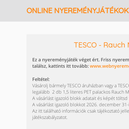
ONLINE NYEREMÉNYJÁTÉKOK
TESCO - Rauch
Ez a nyereményjáték véget ért. Friss nyere
találsz, kattints itt tovább:
www.webnyerem
Feltétel:
Vásárolj bármely TESCO áruházban vagy a TESCO 
legalább 2 db 1,5 literes PET palackos Rauch M
A vásárlást igazoló blokk adatait és képét töltsd 
A vásárlást igazoló blokkot 2026. december 31-
Az itt található információk csak tájékoztató jell
játékszabályzatot.