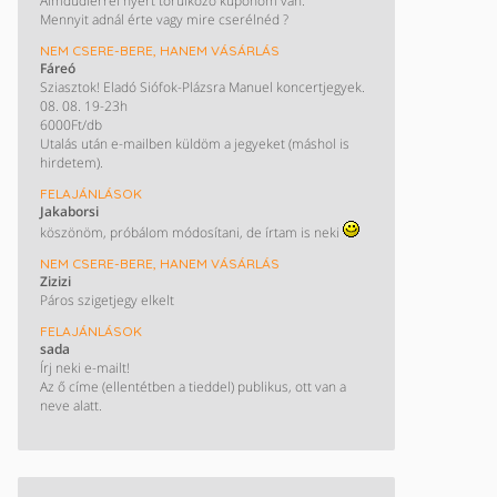
Almdudlerrel nyert törülköző kuponom van.
Mennyit adnál érte vagy mire cserélnéd ?
NEM CSERE-BERE, HANEM VÁSÁRLÁS
Fáreó
Sziasztok! Eladó Siófok-Plázsra Manuel koncertjegyek.
08. 08. 19-23h
6000Ft/db
Utalás után e-mailben küldöm a jegyeket (máshol is
hirdetem).
FELAJÁNLÁSOK
Jakaborsi
köszönöm, próbálom módosítani, de írtam is neki
NEM CSERE-BERE, HANEM VÁSÁRLÁS
Zizizi
Páros szigetjegy elkelt
FELAJÁNLÁSOK
sada
Írj neki e-mailt!
Az ő címe (ellentétben a tieddel) publikus, ott van a
neve alatt.