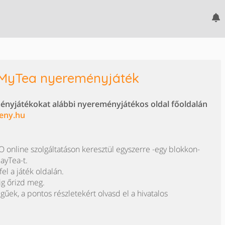
 MyTea nyereményjáték
ményjátékokat alábbi nyereményjátékos oldal főoldalán
eny.hu
online szolgáltatáson keresztül egyszerre -egy blokkon-
ayTea-t.
fel a játék oldalán.
ig őrizd meg.
egűek, a pontos részletekért olvasd el a hivatalos