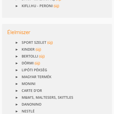
KIFLI.HU - PERONI
(új)
Élelmiszer
SPORT SZELET
(új)
KINDER
(új)
BERTOLLI
(új)
DÖRMI
(új)
LIPÓTI PÉKSÉG
MAGYAR TERMÉK
MONINI
CARTE D'OR
M&M'S, MALTESERS, SKITTLES
DANONINO
NESTLÉ