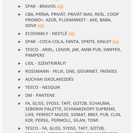
SPAR - BRAVOS
(új)
CBA, PRÍMA, PRIVÁT, PRIVÁT MAX, REÁL, COOP
PROMO+, AZÚR, PLUSMARKET - AXE, BABA,
DOVE
(új)
ECOFAMILY - NESTLÉ
(új)
SPAR - COCA-COLA, FANTA, SPRITE, KINLEY
(új)
TESCO - ARIEL, LENOR, JAR, AMBI PUR, SWIFFER,
PAMPERS
LIDL - SZENTKIRÁLYI
ROSSMANN - FELIX, ONE, GOURMET, FRISKIES
AUCHAN ISKOLAKEZDÉS
TESCO - NESQUIK
DM - PANTENE
FA, GLISS, SYOSS, TAFT, GOT2B, SCHAUMA,
SEBORIN PALETTE, SCHWARZKOPF SUPREME,
LIVE, PERFECT MUSSE, SOMAT, BREF, PUR, CLIN,
K2R, PERSIL, PERWOLL, SILAN, TOMI
TESCO - FA, GLISS, SYOSS, TAFT, GOT2B,