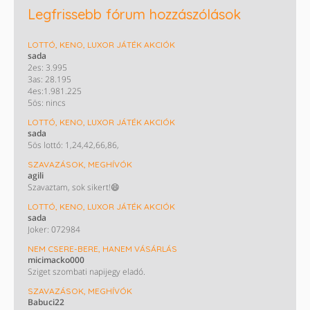
Legfrissebb fórum hozzászólások
LOTTÓ, KENO, LUXOR JÁTÉK AKCIÓK
sada
2es: 3.995
3as: 28.195
4es:1.981.225
5ös: nincs
LOTTÓ, KENO, LUXOR JÁTÉK AKCIÓK
sada
5ös lottó: 1,24,42,66,86,
SZAVAZÁSOK, MEGHÍVÓK
agili
Szavaztam, sok sikert!😄
LOTTÓ, KENO, LUXOR JÁTÉK AKCIÓK
sada
Joker: 072984
NEM CSERE-BERE, HANEM VÁSÁRLÁS
micimacko000
Sziget szombati napijegy eladó.
SZAVAZÁSOK, MEGHÍVÓK
Babuci22