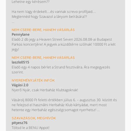
Lehetne egy kérésem??
Ha nem Vagy érdekelt....és vannak screvo profiljaid....
Megtennéd hogy Szavazol a lányom beírására??
Monini szavazás : Takács Nelli. ❤️
NEM CSERE-BERE, HANEM VÁSÁRLÁS
Pennylane
KÖSZÖNÖM HOGY SEGÍTESZ !!!😊😊😊😊
Eladó 2 db jegy a Heaven Street Seven 2026.08.08-ai Budapest
Parkos koncertjére! A jegyek a küzdőtérre szólnak! 10000 Ft a két
jegy!
NEM CSERE-BERE, HANEM VÁSÁRLÁS
laszlo0515
Eladó egy 4 napos bérlet a Strand fesztiválra. Ára megegyezés
szerint.
NYEREMÉNYJÁTÉK INFÓK
Vágási 2.0
Nyerő Nyár, csak Herbaház Klubtagoknak!
Vásárolj 8000 Ft feletti értékben július 6. – augusztus 30. között és
ne felejtsd el használni Herbaház Klub kártyádat, mert most
hetente egy Herbaház egészségcsomagot nyerhetsz!
SZAVAZÁSOK, MEGHÍVÓK
Ha legalább háromszor vásárolsz 8000 Ft felett július 6. és
pityesz76
augusztus 30. között, tiéd lehet a főnyeremény:
Töltsd le a BENU Appot!
A 100 000 Ft-os Herbaház bevásárlás! Kisorsolunk egy 30 000 és