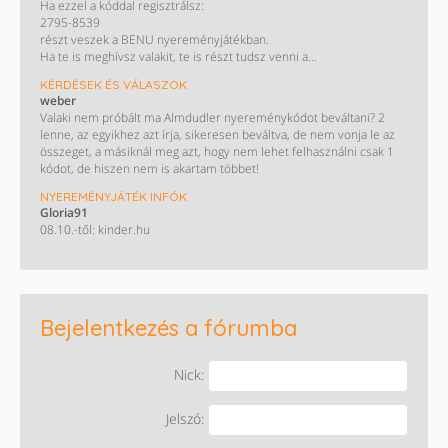
Ha ezzel a kóddal regisztrálsz:
egy 50 000 Ft értékben levásárolható ajándékkártyát is. Így könnyű
2795-8539
spórolni!
részt veszek a BENU nyereményjátékban.
Ha te is meghívsz valakit, te is részt tudsz venni a
nyereményjátékban, ahol a fődíj egy Peugeot 2008.
KÉRDÉSEK ÉS VÁLASZOK
Letöltés és részletek:
weber
https://onelink.to/a4722n
Valaki nem próbált ma Almdudler nyereménykódot beváltani? 2
lenne, az egyikhez azt írja, sikeresen beváltva, de nem vonja le az
összeget, a másiknál meg azt, hogy nem lehet felhasználni csak 1
kódot, de hiszen nem is akartam többet!
NYEREMÉNYJÁTÉK INFÓK
Gloria91
08.10.-től: kinder.hu
Bejelentkezés a fórumba
Nick:
Jelszó: