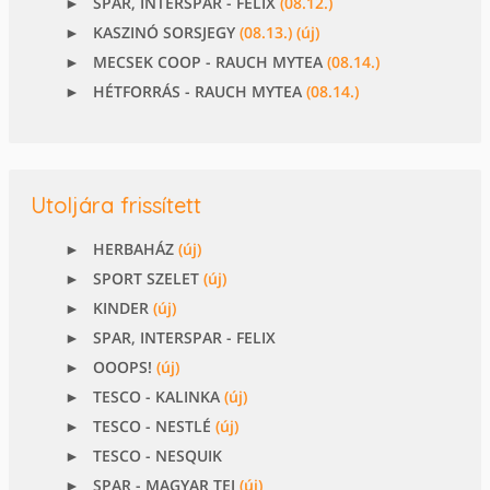
SPAR, INTERSPAR - FELIX
(08.12.)
KASZINÓ SORSJEGY
(08.13.)
(új)
MECSEK COOP - RAUCH MYTEA
(08.14.)
HÉTFORRÁS - RAUCH MYTEA
(08.14.)
Utoljára frissített
HERBAHÁZ
(új)
SPORT SZELET
(új)
KINDER
(új)
SPAR, INTERSPAR - FELIX
OOOPS!
(új)
TESCO - KALINKA
(új)
TESCO - NESTLÉ
(új)
TESCO - NESQUIK
SPAR - MAGYAR TEJ
(új)