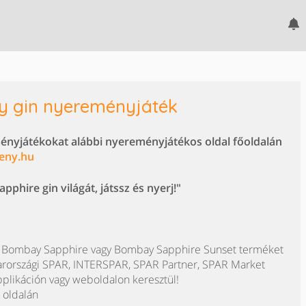
y gin nyereményjáték
ményjátékokat alábbi nyereményjátékos oldal főoldalán
eny.hu
phire gin világát, játssz és nyerj!"
ő Bombay Sapphire vagy Bombay Sapphire Sunset terméket
gyarországi SPAR, INTERSPAR, SPAR Partner, SPAR Market
pplikáción vagy weboldalon keresztül!
k oldalán