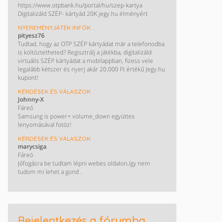
https://www.otpbank.hu/portal/hu/szep-kartya
Digitalizáld SZÉP- kártyád 20K jegy.hu élményért
NYEREMÉNYJÁTÉK INFÓK
pityesz76
Tudtad, hogy az OTP SZÉP kártyádat már a telefonodba
is költöztetheted? Regisztrálj a játékba, digitalizáld
virtuális SZÉP kártyádat a mobilappban, fizess vele
legalább kétszer és nyerj akár 20.000 Ft értékű Jegy.hu
kupont!
KÉRDÉSEK ÉS VÁLASZOK
Johnny-X
Fáreó
Samsung is power+ volume_down együttes
lenyomásával fotóz!
KÉRDÉSEK ÉS VÁLASZOK
marycsiga
Fáreó
Jófogásra be tudtam lépni webes oldalon,így nem
tudom mi lehet a gond .
Bejelentkezés a fórumba