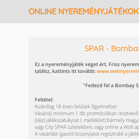
ONLINE NYEREMÉNYJÁTÉKOK
SPAR - Bomba
Ez a nyereményjáték véget ért. Friss nyere
találsz, kattints itt tovább:
www.webnyerem
"Fedezd fel a Bombay Sap
Feltétel:
Kizárólag 18 éven felüliek figyelmébe!
Vásárolj minimum 1 db promócióban résztvev
(lásd játékszabályzat I. melléklet) bármely ma
vagy City SPAR üzletekben, vagy online a Wolt a
A vásárlást igazoló bizonylatot regisztráld a játé