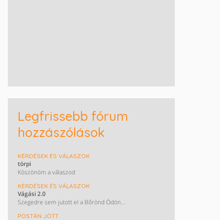
Legfrissebb fórum
hozzászólások
KÉRDÉSEK ÉS VÁLASZOK
törpi
Köszönöm a válaszod
KÉRDÉSEK ÉS VÁLASZOK
Vágási 2.0
Szegedre sem jutott el a Bőrönd Ödön...
POSTÁN JÖTT