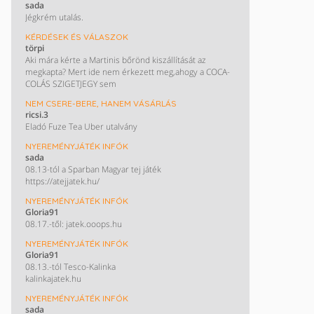
sada
Jégkrém utalás.
KÉRDÉSEK ÉS VÁLASZOK
törpi
Aki mára kérte a Martinis bőrönd kiszállítását az
megkapta? Mert ide nem érkezett meg,ahogy a COCA-
COLÁS SZIGETJEGY sem
NEM CSERE-BERE, HANEM VÁSÁRLÁS
ricsi.3
Eladó Fuze Tea Uber utalvány
NYEREMÉNYJÁTÉK INFÓK
sada
08.13-tól a Sparban Magyar tej játék
https://atejjatek.hu/
NYEREMÉNYJÁTÉK INFÓK
Gloria91
08.17.-től: jatek.ooops.hu
NYEREMÉNYJÁTÉK INFÓK
Gloria91
08.13.-tól Tesco-Kalinka
kalinkajatek.hu
NYEREMÉNYJÁTÉK INFÓK
sada