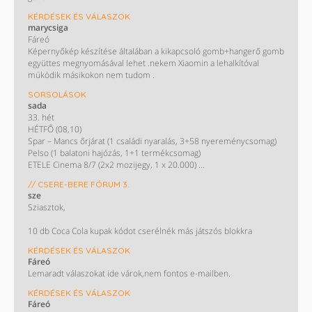
KÉRDÉSEK ÉS VÁLASZOK
marycsiga
Fáreó
Képernyőkép készítése általában a kikapcsoló gomb+hangerő gomb
együttes megnyomásával lehet .nekem Xiaomin a lehalkítóval
müködik másikokon nem tudom .
SORSOLÁSOK
sada
33. hét
HÉTFŐ (08,10)
Spar – Mancs őrjárat (1 családi nyaralás, 3+58 nyereménycsomag)
Pelso (1 balatoni hajózás, 1+1 termékcsomag)
ETELE Cinema 8/7 (2x2 mozijegy, 1 x 20.000)
KEDD (08,11)
// CSERE-BERE FÓRUM 3.
Spar – Sprite (1 párizsi utazás)
sze
SZERDA (08,12)
Sziasztok,
Kometa grill 13/11 (100 grillmatrac)
M&M’S, Maltesers, Skittles 8/6 (40 x 2 CC mozijegy)
10 db Coca Cola kupak kódot cserélnék más játszós blokkra
Spar – Sodaco 17/14 (1 vízforraló, 2 botmixer, 2 fritőz, 1 Popcorn
készítő)
KÉRDÉSEK ÉS VÁLASZOK
Dolce Gusto® 2026.2. 16/14 (1 kávéélménycsomag)
Fáreó
Red Bull – OMV 9/6 (1 Szuper Formula Készlet, 1 hátizsák, 1 kulacs)
Lemaradt válaszokat ide várok,nem fontos e-mailben.
CSÜTÖRTÖK (08,13)
KÉRDÉSEK ÉS VÁLASZOK
MOL 10/4 (7 x 50 00)
Fáreó
Auchan - iskolakezdés 5/2 (1x100.000; 5x50.000; 2+3 Legó)