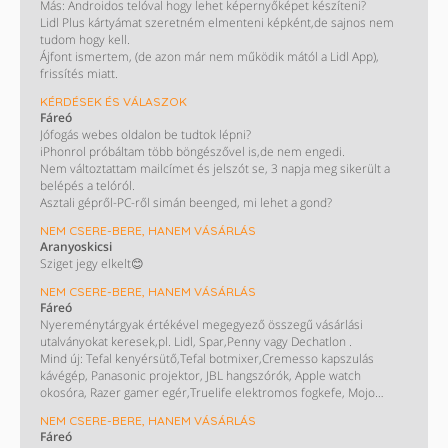
Más: Androidos telóval hogy lehet képernyőképet készíteni?
BIC, Tipp-Ex - Auchan 4/1 (1 x 50.000)
Lidl Plus kártyámat szeretném elmenteni képként,de sajnos nem
Martini – Auchan 4/4 (1 sportkamera)
tudom hogy kell.
PÉNTEK (08,14)
Ájfont ismertem, (de azon már nem működik mától a Lidl App),
Martini – Auchan (utazás Palermoba)
frissítés miatt.
BURN – SZIN (5 páros bérlet + szállás)
Magnum – MOL Move 13/9-10 (6 BPP utalvány)
KÉRDÉSEK ÉS VÁLASZOK
Cinema City (PUMA autó, 1 x 1 millió, 1 ajándékcsomag)
Fáreó
Lidl – xixo (1 x 300.000)
Jófogás webes oldalon be tudtok lépni?
Tesco – Hell (1 wellness-hétvége)
iPhonrol próbáltam több böngészővel is,de nem engedi.
Fanta, Kinley, Sprite – Reál, Coop, CBA, Príma, Privát 8/6 (1 iPhone)
Nem változtattam mailcímet és jelszót se, 3 napja meg sikerült a
belépés a telóról.
Asztali gépről-PC-ről simán beenged, mi lehet a gond?
NEM CSERE-BERE, HANEM VÁSÁRLÁS
Aranyoskicsi
Sziget jegy elkelt😊
NEM CSERE-BERE, HANEM VÁSÁRLÁS
Fáreó
Nyereménytárgyak értékével megegyező összegű vásárlási
utalványokat keresek,pl. Lidl, Spar,Penny vagy Dechatlon .
Mind új: Tefal kenyérsütő,Tefal botmixer,Cremesso kapszulás
kávégép, Panasonic projektor, JBL hangszórók, Apple watch
okosóra, Razer gamer egér,Truelife elektromos fogkefe, Mojo
hangfal, Ipanema szandál, Nebulók hangszórós kulacs,Heineken
NEM CSERE-BERE, HANEM VÁSÁRLÁS
termosz,Kodak printomatic fényképező,pólók ,pulóverek,baseball
Fáreó
sapkák,hátizsákok,tornazsákok,Kinder pinyáta,társasok,Kilimandjaro