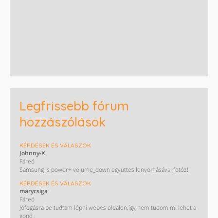
Legfrissebb fórum
hozzászólások
KÉRDÉSEK ÉS VÁLASZOK
Johnny-X
Fáreó
Samsung is power+ volume_down együttes lenyomásával fotóz!
KÉRDÉSEK ÉS VÁLASZOK
marycsiga
Fáreó
Jófogásra be tudtam lépni webes oldalon,így nem tudom mi lehet a
gond .