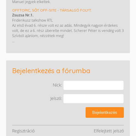
Manuel jegyek elkeltek.
nagy túrahátizsák,túra bot,stb. És egy 35000Ft-os H&M kártya.
Vásárlási utira-kártyákra cserélem vagy kp.
OFFTOPIC, SŐT OFF-SITE - TÁRSALGÓ FOLYT.
Zsuzsa Nr.1.
Friderikusz talkshow RTL
Az első évad 6. része volt ez az adás. Mindegyik nagyon érdekes
volt, de ez a 6. rész überelte mindet. Scherer Péter is vendég volt 3
Szívból ajánlom, nézzétek meg!
https://www.rtlplusz.hu/friderikusz-talkshow-p_28107/1-evad-6-
resz-c_13181455
Bejelentkezés a fórumba
Nick:
Jelszó:
Bejelentkezés
Regisztráció
Elfelejtett jelszó