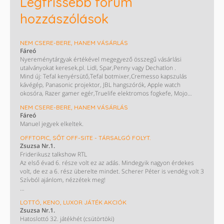
Legfrissebb fórum
hozzászólások
NEM CSERE-BERE, HANEM VÁSÁRLÁS
Fáreó
Nyereménytárgyak értékével megegyező összegű vásárlási
utalványokat keresek,pl. Lidl, Spar,Penny vagy Dechatlon .
Mind új: Tefal kenyérsütő,Tefal botmixer,Cremesso kapszulás
kávégép, Panasonic projektor, JBL hangszórók, Apple watch
okosóra, Razer gamer egér,Truelife elektromos fogkefe, Mojo
hangfal, Ipanema szandál, Nebulók hangszórós kulacs,Heineken
NEM CSERE-BERE, HANEM VÁSÁRLÁS
termosz,Kodak printomatic fényképező,pólók ,pulóverek,baseball
Fáreó
sapkák,hátizsákok,tornazsákok,Kinder pinyáta,társasok,Kilimandjaro
Manuel jegyek elkeltek.
nagy túrahátizsák,túra bot,stb. És egy 35000Ft-os H&M kártya.
Vásárlási utira-kártyákra cserélem vagy kp.
OFFTOPIC, SŐT OFF-SITE - TÁRSALGÓ FOLYT.
Zsuzsa Nr.1.
Friderikusz talkshow RTL
Az első évad 6. része volt ez az adás. Mindegyik nagyon érdekes
volt, de ez a 6. rész überelte mindet. Scherer Péter is vendég volt 3
Szívból ajánlom, nézzétek meg!
https://www.rtlplusz.hu/friderikusz-talkshow-p_28107/1-evad-6-
LOTTÓ, KENO, LUXOR JÁTÉK AKCIÓK
resz-c_13181455
Zsuzsa Nr.1.
Hatoslottó 32. játékhét (csütörtöki)