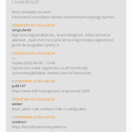
1,14,24,30,32,37
Nincs telitalálat ma sem!
A következő sorsoláson várható nyereményösszeg (egy nyertes
esetén):
KÉRDÉSEK ÉS VÁLASZOK
880 millió Ft
varga.david
épp most regisztráltam be , brave böngésző , mikor beírod az
adatokat , olyan mint ha szürke lenne még mindig a regisztráció
gomb de nyugodtan nyomj rá
KÉRDÉSEK ÉS VÁLASZOK
-.-.
Tutyika 2026-08-06 :: 19:46
Sajnos nem tudok regisztrálni a Lidl Szentkirályi
nyereményjátékában. Nektek sikerült? Köszönöm
NYEREMÉNYJÁTÉK INFÓK
judit147
https://www.kifli.hu/targy/nyerj-a-peronival-2026
KÉRDÉSEK ÉS VÁLASZOK
weber
Köszi, akkor csak cselesen írták a szabályzatot.
NYEREMÉNYJÁTÉK INFÓK
szednori
https://bertollinyeremenyjatek.hu/