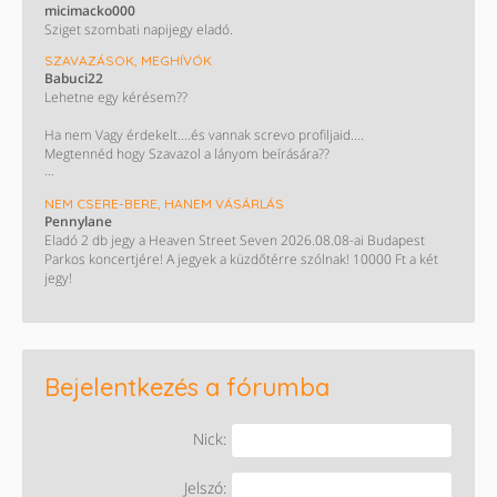
micimacko000
Sziget szombati napijegy eladó.
SZAVAZÁSOK, MEGHÍVÓK
Babuci22
Lehetne egy kérésem??
Ha nem Vagy érdekelt....és vannak screvo profiljaid....
Megtennéd hogy Szavazol a lányom beírására??
Monini szavazás : Takács Nelli. ❤️
NEM CSERE-BERE, HANEM VÁSÁRLÁS
Pennylane
KÖSZÖNÖM HOGY SEGÍTESZ !!!😊😊😊😊
Eladó 2 db jegy a Heaven Street Seven 2026.08.08-ai Budapest
Parkos koncertjére! A jegyek a küzdőtérre szólnak! 10000 Ft a két
jegy!
Bejelentkezés a fórumba
Nick:
Jelszó: