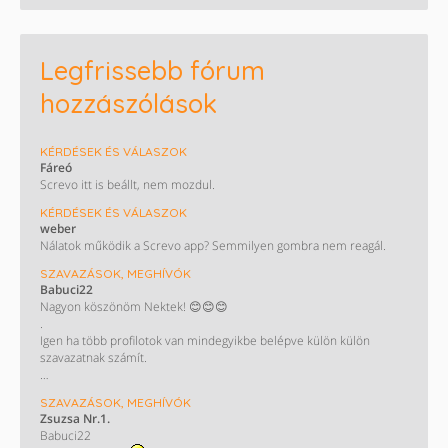
Legfrissebb fórum
hozzászólások
KÉRDÉSEK ÉS VÁLASZOK
Fáreó
Screvo itt is beállt, nem mozdul.
KÉRDÉSEK ÉS VÁLASZOK
weber
Nálatok működik a Screvo app? Semmilyen gombra nem reagál.
SZAVAZÁSOK, MEGHÍVÓK
Babuci22
Nagyon köszönöm Nektek! 😊😊😊
.
Igen ha több profilotok van mindegyikbe belépve külön külön
szavazatnak számít.
KÖSZÖNÖM!!
SZAVAZÁSOK, MEGHÍVÓK
/ Most nem műkszik a screvo oldal de majd biztos helyrehozzàk/
Zsuzsa Nr.1.
Babuci22