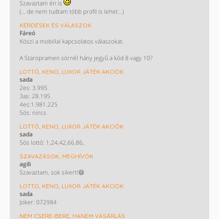
Szavaztam én is
(... de nem tudtam több profil is lehet...)
KÉRDÉSEK ÉS VÁLASZOK
Fáreó
Köszi a mobillal kapcsolatos válaszokat.
A Staropramen sörnél hány jegyű a kód 8 vagy 10?
LOTTÓ, KENO, LUXOR JÁTÉK AKCIÓK
sada
2es: 3.995
3as: 28.195
4es:1.981.225
5ös: nincs
LOTTÓ, KENO, LUXOR JÁTÉK AKCIÓK
sada
5ös lottó: 1,24,42,66,86,
SZAVAZÁSOK, MEGHÍVÓK
agili
Szavaztam, sok sikert!😄
LOTTÓ, KENO, LUXOR JÁTÉK AKCIÓK
sada
Joker: 072984
NEM CSERE-BERE, HANEM VÁSÁRLÁS