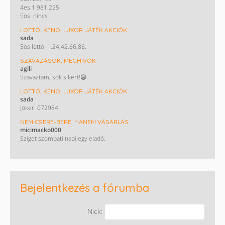
4es:1.981.225
5ös: nincs
LOTTÓ, KENO, LUXOR JÁTÉK AKCIÓK
sada
5ös lottó: 1,24,42,66,86,
SZAVAZÁSOK, MEGHÍVÓK
agili
Szavaztam, sok sikert!😄
LOTTÓ, KENO, LUXOR JÁTÉK AKCIÓK
sada
Joker: 072984
NEM CSERE-BERE, HANEM VÁSÁRLÁS
micimacko000
Sziget szombati napijegy eladó.
Bejelentkezés a fórumba
Nick: