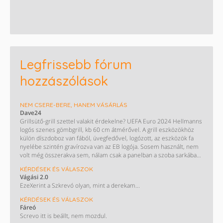
Legfrissebb fórum
hozzászólások
NEM CSERE-BERE, HANEM VÁSÁRLÁS
Dave24
Grillsütő-grill szettel valakit érdekelne? UEFA Euro 2024 Hellmanns
logós szenes gömbgrill, kb 60 cm átmérővel. A grill eszközökhöz
külön díszdoboz van fából, üvegfedővel, logózott, az eszközök fa
nyelébe szintén gravírozva van az EB logója. Sosem használt, nem
volt még összerakva sem, nálam csak a panelban a szoba sarkában
porosodik a dobozban.
KÉRDÉSEK ÉS VÁLASZOK
Vágási 2.0
EzeXerint a Szkrevó olyan, mint a derekam...
KÉRDÉSEK ÉS VÁLASZOK
Fáreó
Screvo itt is beállt, nem mozdul.