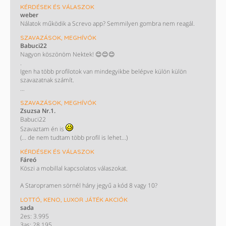
KÉRDÉSEK ÉS VÁLASZOK
weber
Nálatok működik a Screvo app? Semmilyen gombra nem reagál.
SZAVAZÁSOK, MEGHÍVÓK
Babuci22
Nagyon köszönöm Nektek! 😊😊😊
.
Igen ha több profilotok van mindegyikbe belépve külön külön
szavazatnak számít.
KÖSZÖNÖM!!
SZAVAZÁSOK, MEGHÍVÓK
/ Most nem műkszik a screvo oldal de majd biztos helyrehozzàk/
Zsuzsa Nr.1.
Babuci22
Szavaztam én is
(... de nem tudtam több profil is lehet...)
KÉRDÉSEK ÉS VÁLASZOK
Fáreó
Köszi a mobillal kapcsolatos válaszokat.
A Staropramen sörnél hány jegyű a kód 8 vagy 10?
LOTTÓ, KENO, LUXOR JÁTÉK AKCIÓK
sada
2es: 3.995
3as: 28.195