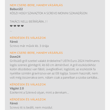
NEM CSERE-BERE, HANEM VÁSÁRLÁS
Babuci22
KÖSZI HOGY SZAVAZTOK A SCREVO MONINI SZAVAZÁSON
TAKÁCS NELLI BEÍRÁSÁRA..! !
❤️ ❤️ ❤️ ❤️
Eladó CBA utalvány egyenlőre az utolsó
KÉRDÉSEK ÉS VÁLASZOK
Fáreó
50000 értékben 2028 év vége a lejárat 1000.- os címletekben.
Screvo már műxik kb. 3 órája
Csere is érdekel spar lidl tesco coop utikra leginkább...
NEM CSERE-BERE, HANEM VÁSÁRLÁS
Vagy mid lenne??
Dave24
Grillsütő-grill szettel valakit érdekelne? UEFA Euro 2024 Hellmanns
Keresek Decathlon utit.....!!!
logós szenes gömbgrill, kb 60 cm átmérővel. A grill eszközökhöz
külön díszdoboz van fából, üvegfedővel, logózott, az eszközök fa
nyelébe szintén gravírozva van az EB logója. Sosem használt, nem
volt még összerakva sem, nálam csak a panelban a szoba sarkában
porosodik a dobozban.
KÉRDÉSEK ÉS VÁLASZOK
Vágási 2.0
EzeXerint a Szkrevó olyan, mint a derekam...
KÉRDÉSEK ÉS VÁLASZOK
Fáreó
Screvo itt is beállt, nem mozdul.