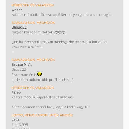
KÉRDÉSEK ÉS VÁLASZOK
weber
Nálatok működik a Screvo app? Semmilyen gombra nem reagál.
SZAVAZÁSOK, MEGHÍVÓK
Babuci22
Nagyon köszönöm Nektek! 😊😊😊
.
Igen ha több profilotok van mindegyikbe belépve külön külön
szavazatnak számít.
KÖSZÖNÖM!!
SZAVAZÁSOK, MEGHÍVÓK
/ Most nem műkszik a screvo oldal de majd biztos helyrehozzàk/
Zsuzsa Nr.1.
Babuci22
Szavaztam én is
(... de nem tudtam több profil is lehet...)
KÉRDÉSEK ÉS VÁLASZOK
Fáreó
Köszi a mobillal kapcsolatos válaszokat.
A Staropramen sörnél hány jegyű a kód 8 vagy 10?
LOTTÓ, KENO, LUXOR JÁTÉK AKCIÓK
sada
2es: 3.995