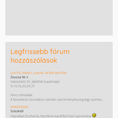
Legfrissebb fórum
hozzászólások
LOTTÓ, KENO, LUXOR JÁTÉK AKCIÓK
Zsuzsa Nr.1.
Hatoslottó 32. játékhét (vasárnapi)
4,14,16,23,29,37
Nincs telitalálat.
A következő sorsoláson várható nyereményösszeg (egy nyertes
esetén):
NYERTESEK
940millió Ft
Sziszka9
Hajnalban Ecofamily Nestlével kávéfőző heti nyeremény