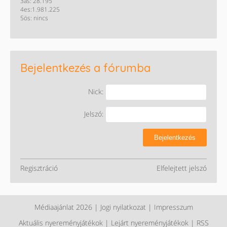
3as: 28.195
4es:1.981.225
5ös: nincs
Bejelentkezés a fórumba
Nick:
Jelszó:
Bejelentkezés
Regisztráció
Elfelejtett jelszó
Médiaajánlat 2026
|
Jogi nyilatkozat
|
Impresszum
Aktuális nyereményjátékok
|
Lejárt nyereményjátékok
|
RSS