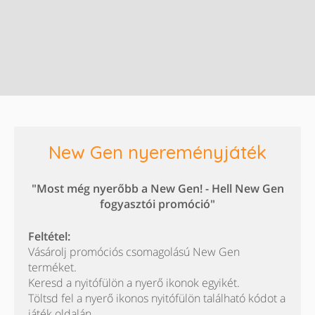
New Gen nyereményjáték
"Most még nyerőbb a New Gen! - Hell New Gen
fogyasztói promóció"
Feltétel:
Vásárolj promóciós csomagolású New Gen
terméket.
Keresd a nyitófülön a nyerő ikonok egyikét.
Töltsd fel a nyerő ikonos nyitófülön található kódot a
játék oldalán.