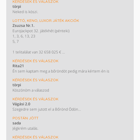
KÉRDÉSEK ÉS VÁLASZOK
törpi
Neked is köszi.
LOTTÓ, KENO, LUXOR JÁTÉK AKCIÓK
Zsuzsa Nr.1.
EuroJackpot 32. játékhét (pénteki)
1, 3, 6, 13, 23
5, 7
1 telitalálat van 32 658 025 €
A következő héten várható nyereményösszeg (egy nyertes esetén):
KÉRDÉSEK ÉS VÁLASZOK
3,6 milliárd Ft
Rita21
(10 millió €)
Én sem kaptam meg a bőröndöt pedig mára kértem én is
KÉRDÉSEK ÉS VÁLASZOK
törpi
Köszönöm a válaszod
KÉRDÉSEK ÉS VÁLASZOK
Vágási 2.0
Szegedre sem jutott el a Bőrönd Ödön...
POSTÁN JÖTT
sada
Jégkrém utalás.
KÉRDÉSEK ÉS VÁLASZOK