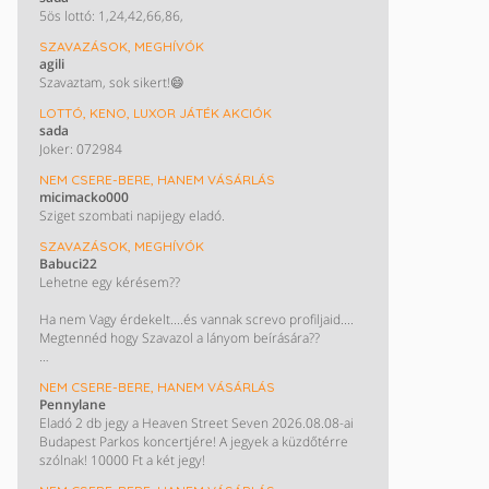
5ös lottó: 1,24,42,66,86,
SZAVAZÁSOK, MEGHÍVÓK
agili
Szavaztam, sok sikert!😄
LOTTÓ, KENO, LUXOR JÁTÉK AKCIÓK
sada
Joker: 072984
NEM CSERE-BERE, HANEM VÁSÁRLÁS
micimacko000
Sziget szombati napijegy eladó.
SZAVAZÁSOK, MEGHÍVÓK
Babuci22
Lehetne egy kérésem??
Ha nem Vagy érdekelt....és vannak screvo profiljaid....
Megtennéd hogy Szavazol a lányom beírására??
Monini szavazás : Takács Nelli. ❤️
NEM CSERE-BERE, HANEM VÁSÁRLÁS
Pennylane
KÖSZÖNÖM HOGY SEGÍTESZ !!!😊😊😊😊
Eladó 2 db jegy a Heaven Street Seven 2026.08.08-ai
Budapest Parkos koncertjére! A jegyek a küzdőtérre
szólnak! 10000 Ft a két jegy!