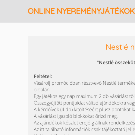
ONLINE NYEREMÉNYJÁTÉKOK
Nestlé 
"Nestlé összeköt
Feltétel:
Vásárolj promócióban résztvevő Nestlé termékeket
oldalán.
Egy játékos egy nap maximum 2 db vásárlást tölt
Összegyűjtött pontjaidat váltsd ajándékokra va
A kérdőívek (4 db) kitöltéséért plusz pontokat k
A vásárlást igazoló blokkokat őrizd meg.
Az ajándékok készlet erejéig állnak rendelkezés
Az itt található információk csak tájékoztató jell