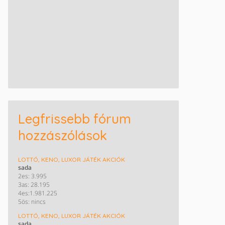
Legfrissebb fórum
hozzászólások
LOTTÓ, KENO, LUXOR JÁTÉK AKCIÓK
sada
2es: 3.995
3as: 28.195
4es:1.981.225
5ös: nincs
LOTTÓ, KENO, LUXOR JÁTÉK AKCIÓK
sada