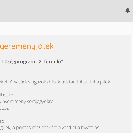
nyereményjáték
 hűségprogram - 2. forduló"
. A vásárlást igazoló blokk adatait töltsd fel a játék
het fel.
gy nyeremény sorsjegyekre.
apsz.
re.
egűek, a pontos részletekért olvasd el a hivatalos