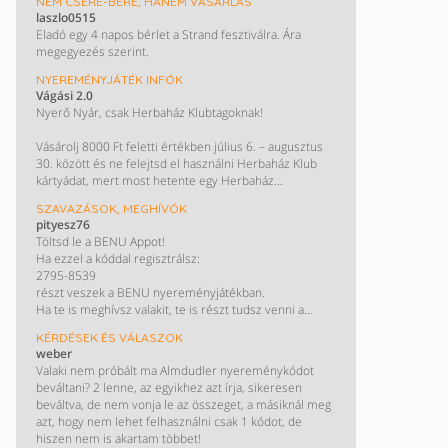
NEM CSERE-BERE, HANEM VÁSÁRLÁS
laszlo0515
Eladó egy 4 napos bérlet a Strand fesztiválra. Ára
megegyezés szerint.
NYEREMÉNYJÁTÉK INFÓK
Vágási 2.0
Nyerő Nyár, csak Herbaház Klubtagoknak!
Vásárolj 8000 Ft feletti értékben július 6. – augusztus
30. között és ne felejtsd el használni Herbaház Klub
kártyádat, mert most hetente egy Herbaház
egészségcsomagot nyerhetsz!
SZAVAZÁSOK, MEGHÍVÓK
pityesz76
Ha legalább háromszor vásárolsz 8000 Ft felett július
Töltsd le a BENU Appot!
6. és augusztus 30. között, tiéd lehet a főnyeremény:
Ha ezzel a kóddal regisztrálsz:
A 100 000 Ft-os Herbaház bevásárlás! Kisorsolunk egy
2795-8539
30 000 és egy 50 000 Ft értékben levásárolható
részt veszek a BENU nyereményjátékban.
ajándékkártyát is. Így könnyű spórolni!
Ha te is meghívsz valakit, te is részt tudsz venni a
nyereményjátékban, ahol a fődíj egy Peugeot 2008.
KÉRDÉSEK ÉS VÁLASZOK
Letöltés és részletek:
weber
https://onelink.to/a4722n
Valaki nem próbált ma Almdudler nyereménykódot
beváltani? 2 lenne, az egyikhez azt írja, sikeresen
beváltva, de nem vonja le az összeget, a másiknál meg
azt, hogy nem lehet felhasználni csak 1 kódot, de
hiszen nem is akartam többet!