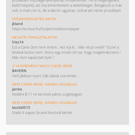
próbáltam visszaigényelni(tehát mindenkinek 1-et a megengedett
kettő helyett), azt írta kimerítettem a lehetőséget. Böngésző is más
volt, e-mail cím is, de a lakcím ugyanaz, szóval azt nézte jó eséllyel.
NYEREMÉNYJÁTÉK INFÓK
jkland
https://screvo.hu/hu/peronidolcevitaspar
NEGATÍV TAPASZTALATOK
Írisz14
Ezt a Carte Dort nem értem.. Azt írja ki, : Már részt vettél " Ezzel a
blokkal biztos nem. Nincs egy email cím se, hogy megkérdezzem !
Más nem tapasztalt ilyet ?
// NYEREMÉNYTÁRGY CSERE-BERE
BAYERN
Hell játékon nyert 2db táskát cserélnék ..
NEM CSERE-BERE, HANEM VÁSÁRLÁS
janita
Keddre 8.11-re keresek páros szigetjegyet.
NEM CSERE-BERE, HANEM VÁSÁRLÁS
laszlo0515
Eladó 4 napos Strand fesztivál bérlet