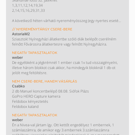
Skandináv lottó 32. játékhét
1,3,11,12,14,19,34
2,14,15,16,29,31,33
A következő héten várható nyereményösszeg (egy nyertes esetén):
665 millió Ft
// NYEREMÉNYTÁRGY CSERE-BERE
AstoriaM2
Sziasztok! Nyíregyházi állatkertbe szóló diák belépőt cserélném
felnőtt Fővárosira állatkertesre vagy felnőtt Nyíregyházira.
NEGATÍV TAPASZTALATOK
weber
De egyébként a jégkrémnél 1 ember csak 1x tud visszaigényelni,
illetve három blokkot csak akkor, ha mindegyik blokknál 1 db-ot
jelölt meg feltöltésre.
NEM CSERE-BERE, HANEM VÁSÁRLÁS
Csabko
2 db Manuel koncertbelépő 08.08. Siófok Plázs
GoPro HERO Capture kamera
Feldobox kényeztetés
Feldobox kaland
NEGATÍV TAPASZTALATOK
weber
Én a Nivea-val jártam így. Ott kettőt engedélyez 1 embernek, 1
számlaszámra, de amikor egy 3.embernek 3.számlaszámra