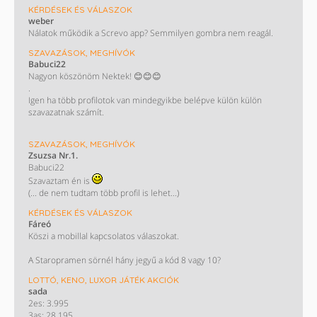
KÉRDÉSEK ÉS VÁLASZOK
weber
Nálatok működik a Screvo app? Semmilyen gombra nem reagál.
SZAVAZÁSOK, MEGHÍVÓK
Babuci22
Nagyon köszönöm Nektek! 😊😊😊
.
Igen ha több profilotok van mindegyikbe belépve külön külön
szavazatnak számít.
KÖSZÖNÖM!!
SZAVAZÁSOK, MEGHÍVÓK
/ Most nem műkszik a screvo oldal de majd biztos helyrehozzàk/
Zsuzsa Nr.1.
Babuci22
Szavaztam én is
(... de nem tudtam több profil is lehet...)
KÉRDÉSEK ÉS VÁLASZOK
Fáreó
Köszi a mobillal kapcsolatos válaszokat.
A Staropramen sörnél hány jegyű a kód 8 vagy 10?
LOTTÓ, KENO, LUXOR JÁTÉK AKCIÓK
sada
2es: 3.995
3as: 28.195