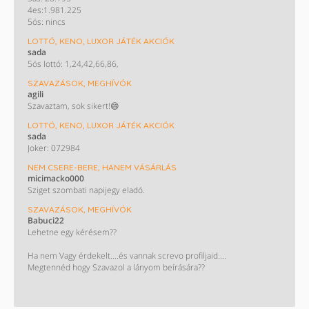
4es:1.981.225
5ös: nincs
LOTTÓ, KENO, LUXOR JÁTÉK AKCIÓK
sada
5ös lottó: 1,24,42,66,86,
SZAVAZÁSOK, MEGHÍVÓK
agili
Szavaztam, sok sikert!😄
LOTTÓ, KENO, LUXOR JÁTÉK AKCIÓK
sada
Joker: 072984
NEM CSERE-BERE, HANEM VÁSÁRLÁS
micimacko000
Sziget szombati napijegy eladó.
SZAVAZÁSOK, MEGHÍVÓK
Babuci22
Lehetne egy kérésem??
Ha nem Vagy érdekelt....és vannak screvo profiljaid....
Megtennéd hogy Szavazol a lányom beírására??
Monini szavazás : Takács Nelli. ❤️