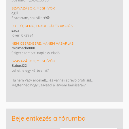
5ös lottó: 1,24,42,66,86,
SZAVAZÁSOK, MEGHÍVÓK
agili
Szavaztam, sok sikert!😄
LOTTÓ, KENO, LUXOR JÁTÉK AKCIÓK
sada
Joker: 072984
NEM CSERE-BERE, HANEM VÁSÁRLÁS
micimacko000
Sziget szombati napijegy eladó.
SZAVAZÁSOK, MEGHÍVÓK
Babuci22
Lehetne egy kérésem??
Ha nem Vagy érdekelt....és vannak screvo profiljaid....
Megtennéd hogy Szavazol a lányom beírására??
Monini szavazás : Takács Nelli. ❤️
KÖSZÖNÖM HOGY SEGÍTESZ !!!😊😊😊😊
Bejelentkezés a fórumba