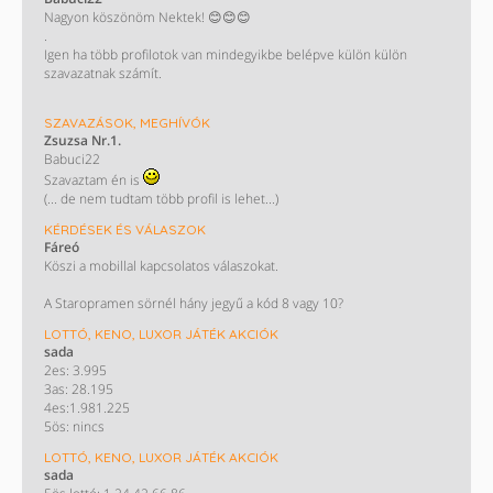
Nagyon köszönöm Nektek! 😊😊😊
.
Igen ha több profilotok van mindegyikbe belépve külön külön
szavazatnak számít.
KÖSZÖNÖM!!
SZAVAZÁSOK, MEGHÍVÓK
/ Most nem műkszik a screvo oldal de majd biztos helyrehozzàk/
Zsuzsa Nr.1.
Babuci22
Szavaztam én is
(... de nem tudtam több profil is lehet...)
KÉRDÉSEK ÉS VÁLASZOK
Fáreó
Köszi a mobillal kapcsolatos válaszokat.
A Staropramen sörnél hány jegyű a kód 8 vagy 10?
LOTTÓ, KENO, LUXOR JÁTÉK AKCIÓK
sada
2es: 3.995
3as: 28.195
4es:1.981.225
5ös: nincs
LOTTÓ, KENO, LUXOR JÁTÉK AKCIÓK
sada