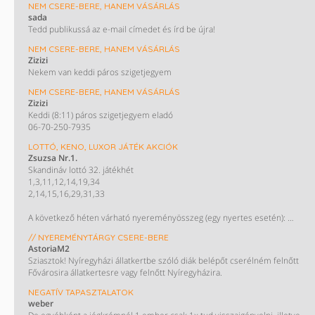
NEM CSERE-BERE, HANEM VÁSÁRLÁS
sada
Tedd publikussá az e-mail címedet és írd be újra!
NEM CSERE-BERE, HANEM VÁSÁRLÁS
Zizizi
Nekem van keddi páros szigetjegyem
NEM CSERE-BERE, HANEM VÁSÁRLÁS
Zizizi
Keddi (8:11) páros szigetjegyem eladó
06-70-250-7935
LOTTÓ, KENO, LUXOR JÁTÉK AKCIÓK
Zsuzsa Nr.1.
Skandináv lottó 32. játékhét
1,3,11,12,14,19,34
2,14,15,16,29,31,33
A következő héten várható nyereményösszeg (egy nyertes esetén):
665 millió Ft
// NYEREMÉNYTÁRGY CSERE-BERE
AstoriaM2
Sziasztok! Nyíregyházi állatkertbe szóló diák belépőt cserélném felnőtt
Fővárosira állatkertesre vagy felnőtt Nyíregyházira.
NEGATÍV TAPASZTALATOK
weber