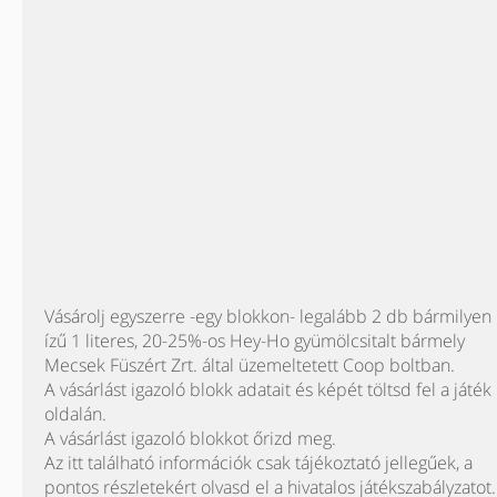
Vásárolj egyszerre -egy blokkon- legalább 2 db bármilyen
ízű 1 literes, 20-25%-os Hey-Ho gyümölcsitalt bármely
Mecsek Füszért Zrt. által üzemeltetett Coop boltban.
A vásárlást igazoló blokk adatait és képét töltsd fel a játék
oldalán.
A vásárlást igazoló blokkot őrizd meg.
Az itt található információk csak tájékoztató jellegűek, a
pontos részletekért olvasd el a hivatalos játékszabályzatot.