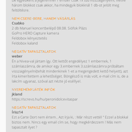
De egyébként a jégkrémnél 1 ember csak 1x tud visszaigényelni, illetve
három blokkot csak akkor, ha mindegyik blokknál 1 db-ot jelölt meg
feltöltésre.
NEM CSERE-BERE, HANEM VÁSÁRLÁS
Csabko
2 db Manuel koncertbelépő 08.08. Siófok Plázs
GoPro HERO Capture kamera
Feldobox kényeztetés
Feldobox kaland
NEGATÍV TAPASZTALATOK
weber
Én a Nivea-val jártam így. Ott kettőt engedélyez 1 embernek, 1
számlaszámra, de amikor egy 3.embernek 3.számlaszámra próbáltam
visszaigényelni(tehát mindenkinek 1-et a megengedett kettő helyett), azt
írta kimerítettem a lehetőséget. Böngésző is más volt, e-mail cím is, de a
lakcím ugyanaz, szóval azt nézte jó eséllyel.
NYEREMÉNYJÁTÉK INFÓK
jkland
https://screvo.hu/hu/peronidolcevitaspar
NEGATÍV TAPASZTALATOK
Írisz14
Ezt a Carte Dort nem értem.. Azt írja ki, : Már részt vettél " Ezzel a blokkal
biztos nem. Nincs egy email cím se, hogy megkérdezzem ! Más nem
tapasztalt ilyet ?