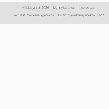
Médiaajánlat 2026
|
Jogi nyilatkozat
|
Impresszum
Aktuális nyereményjátékok
|
Lejárt nyereményjátékok
|
RSS