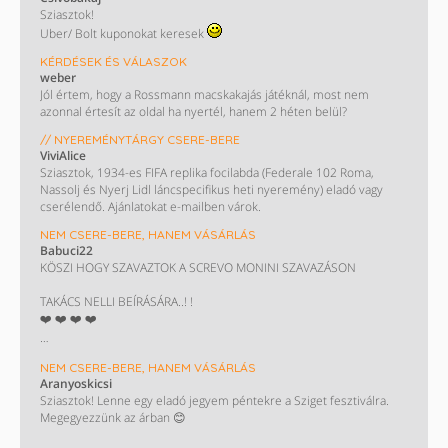
Sziasztok!
Uber/ Bolt kuponokat keresek
KÉRDÉSEK ÉS VÁLASZOK
weber
Jól értem, hogy a Rossmann macskakajás játéknál, most nem
azonnal értesít az oldal ha nyertél, hanem 2 héten belül?
// NYEREMÉNYTÁRGY CSERE-BERE
ViviAlice
Sziasztok, 1934-es FIFA replika focilabda (Federale 102 Roma,
Nassolj és Nyerj Lidl láncspecifikus heti nyeremény) eladó vagy
cserélendő. Ajánlatokat e-mailben várok.
NEM CSERE-BERE, HANEM VÁSÁRLÁS
Babuci22
KÖSZI HOGY SZAVAZTOK A SCREVO MONINI SZAVAZÁSON
TAKÁCS NELLI BEÍRÁSÁRA..! !
❤️ ❤️ ❤️ ❤️
Eladó CBA utalvány egyenlőre az utolsó
NEM CSERE-BERE, HANEM VÁSÁRLÁS
Aranyoskicsi
50000 értékben 2028 év vége a lejárat 1000.- os címletekben.
Sziasztok! Lenne egy eladó jegyem péntekre a Sziget fesztiválra.
Megegyezzünk az árban 😊
Csere is érdekel spar lidl tesco coop utikra leginkább...
Vagy mid lenne??