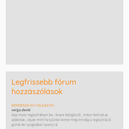
Legfrissebb fórum
hozzászólások
KÉRDÉSEK ÉS VÁLASZOK
varga.david
épp most regisztráltam be , brave böngésző , mikor beírod az
adatokat , olyan mint ha szürke lenne még mindig a regisztráció
gomb de nyugodtan nyomj rá