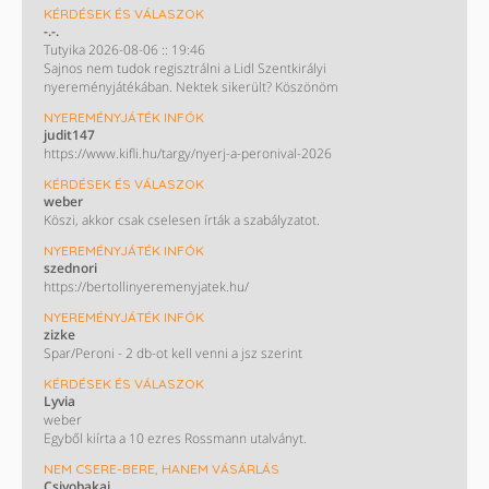
KÉRDÉSEK ÉS VÁLASZOK
-.-.
Tutyika 2026-08-06 :: 19:46
Sajnos nem tudok regisztrálni a Lidl Szentkirályi
nyereményjátékában. Nektek sikerült? Köszönöm
NYEREMÉNYJÁTÉK INFÓK
judit147
https://www.kifli.hu/targy/nyerj-a-peronival-2026
KÉRDÉSEK ÉS VÁLASZOK
weber
Köszi, akkor csak cselesen írták a szabályzatot.
NYEREMÉNYJÁTÉK INFÓK
szednori
https://bertollinyeremenyjatek.hu/
NYEREMÉNYJÁTÉK INFÓK
zizke
Spar/Peroni - 2 db-ot kell venni a jsz szerint
KÉRDÉSEK ÉS VÁLASZOK
Lyvia
weber
Egyből kiírta a 10 ezres Rossmann utalványt.
NEM CSERE-BERE, HANEM VÁSÁRLÁS
Csivobakaj