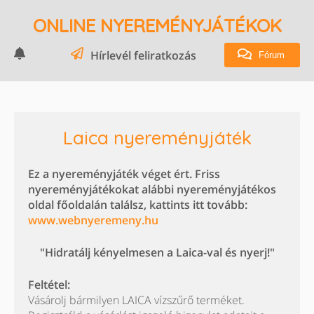
ONLINE NYEREMÉNYJÁTÉKOK
Hírlevél feliratkozás
Fórum
Laica nyereményjáték
Ez a nyereményjáték véget ért. Friss
nyereményjátékokat alábbi nyereményjátékos
oldal főoldalán találsz, kattints itt tovább:
www.webnyeremeny.hu
"Hidratálj kényelmesen a Laica-val és nyerj!"
Feltétel:
Vásárolj bármilyen LAICA vízszűrő terméket.