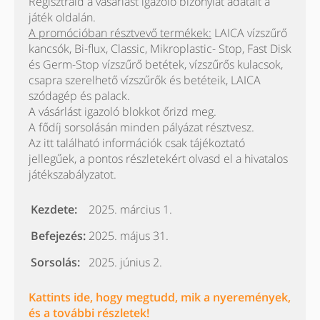
Regisztráld a vásárlást igazoló bizonylat adatait a
játék oldalán.
A promócióban résztvevő termékek:
LAICA vízszűrő
kancsók, Bi-flux, Classic, Mikroplastic- Stop, Fast Disk
és Germ-Stop vízszűrő betétek, vízszűrős kulacsok,
csapra szerelhető vízszűrők és betéteik, LAICA
szódagép és palack.
A vásárlást igazoló blokkot őrizd meg.
A fődíj sorsolásán minden pályázat résztvesz.
Az itt található információk csak tájékoztató
jellegűek, a pontos részletekért olvasd el a hivatalos
játékszabályzatot.
Kezdete:
2025. március 1.
Befejezés:
2025. május 31.
Sorsolás:
2025. június 2.
Kattints ide, hogy megtudd, mik a nyeremények,
és a további részletek!