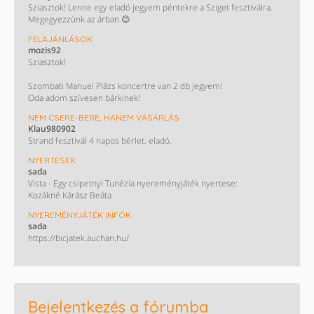
50000 értékben 2028 év vége a lejárat 1000.- os címletekben.
Sziasztok! Lenne egy eladó jegyem péntekre a Sziget fesztiválra.
Megegyezzünk az árban 😊
Csere is érdekel spar lidl tesco coop utikra leginkább...
Vagy mid lenne??
FELAJÁNLÁSOK
mozis92
KERESEK DECATHLON UTALVÁNYT!!!!
Sziasztok!
ELADÓ:
Szombati Manuel Plázs koncertre van 2 db jegyem!
---------------
Oda adom szívesen bárkinek!
NEM CSERE-BERE, HANEM VÁSÁRLÁS
- BOSCH konyhai robot
Klau980902
- BOSCH vezeték nélküli porszívó
Strand fesztivál 4 napos bérlet, eladó.
- PHILIPS automata kávéfőző
- PHILIPS konyhai robot
NYERTESEK
- KRUPS AUTOMATA KÁVÉFŐZŐ
sada
- KRUPS EA5028E0 teljesen automata italfőző/ 5féle italt készít /
Vista - Egy csipetnyi Tunézia nyereményjáték nyertese:
Kozákné Kárász Beáta
NYEREMÉNYJÁTÉK INFÓK
sada
https://bicjatek.auchan.hu/
Bejelentkezés a fórumba