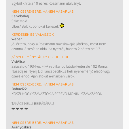
Egyből kiírta a 10 ezres Rossmann utalványt.
NEM CSERE-BERE, HANEM VÁSÁRLÁS
Csivobakaj
Sziasztok!
Uber/ Bolt kuponokat keresek
KÉRDÉSEK ÉS VÁLASZOK
weber
Jól értem, hogy a Rossmann macskakajás játéknál, most nem
azonnal értesít az oldal ha nyertél, hanem 2 héten belül?
// NYEREMÉNYTÁRGY CSERE-BERE
ViviAlice
Sziasztok, 1934-es FIFA replika focilabda (Federale 102 Roma,
Nassolj és Nyerj Lidl láncspecifikus heti nyeremény) eladó vagy
cserélendő. Ajánlatokat e-mailben várok.
NEM CSERE-BERE, HANEM VÁSÁRLÁS
Babuci22
KÖSZI HOGY SZAVAZTOK A SCREVO MONINI SZAVAZÁSON
TAKÁCS NELLI BEÍRÁSÁRA..! !
❤️ ❤️ ❤️ ❤️
Eladó CBA utalvány egyenlőre az utolsó
NEM CSERE-BERE, HANEM VÁSÁRLÁS
Aranyoskicsi