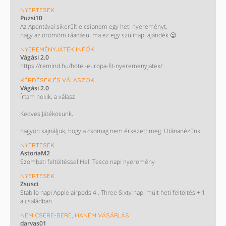
NYERTESEK
Puzsi10
Az Apentával sikerült elcsípnem egy heti nyereményt,
nagy az örömöm ráadásul ma ez egy szülinapi ajándék 😉
NYEREMÉNYJÁTÉK INFÓK
Vágási 2.0
https://remind.hu/hotel-europa-fit-nyeremenyjatek/
KÉRDÉSEK ÉS VÁLASZOK
Vágási 2.0
Írtam nekik, a válasz:
Kedves Játékosunk,
nagyon sajnáljuk, hogy a csomag nem érkezett meg. Utánanézünk a
küldeménynek, és igyekszünk mielőbb kideríteni, hol akadhatott el.
NYERTESEK
AstoriaM2
Köszönjük a türelmedet és a megértésedet!
Szombati feltöltéssel Hell Tesco napi nyeremény
Köszönettel,
NYERTESEK
az Auchan csapata
Zsusci
Stabilo napi Apple airpods 4 , Three Sixty napi múlt heti feltöltés + 1
a családban.
NEM CSERE-BERE, HANEM VÁSÁRLÁS
darvas01