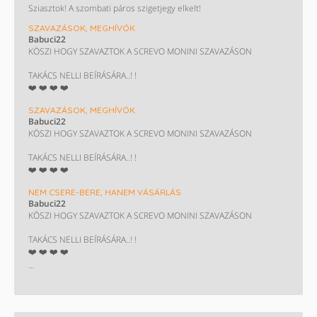
Sziasztok! A szombati páros szigetjegy elkelt!
SZAVAZÁSOK, MEGHÍVÓK
Babuci22
KÖSZI HOGY SZAVAZTOK A SCREVO MONINI SZAVAZÁSON
TAKÁCS NELLI BEÍRÁSÁRA..! !
❤️ ❤️ ❤️ ❤️
SZAVAZÁSOK, MEGHÍVÓK
Babuci22
KÖSZI HOGY SZAVAZTOK A SCREVO MONINI SZAVAZÁSON
TAKÁCS NELLI BEÍRÁSÁRA..! !
❤️ ❤️ ❤️ ❤️
NEM CSERE-BERE, HANEM VÁSÁRLÁS
Babuci22
KÖSZI HOGY SZAVAZTOK A SCREVO MONINI SZAVAZÁSON
TAKÁCS NELLI BEÍRÁSÁRA..! !
❤️ ❤️ ❤️ ❤️
Keresek Decathlon utit.....!!!