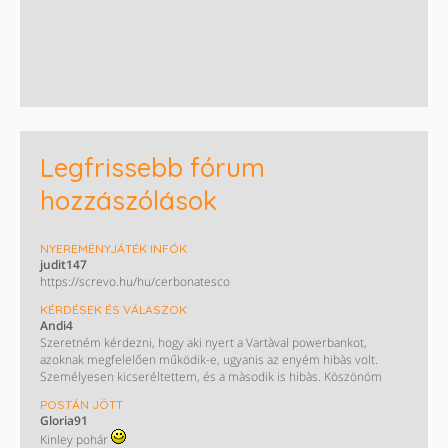
Legfrissebb fórum
hozzászólások
NYEREMÉNYJÁTÉK INFÓK
judit147
https://screvo.hu/hu/cerbonatesco
KÉRDÉSEK ÉS VÁLASZOK
Andi4
Szeretném kérdezni, hogy aki nyert a Vartàval powerbankot,
azoknak megfelelően működik-e, ugyanis az enyém hibàs volt.
Személyesen kicseréltettem, és a màsodik is hibàs. Köszönöm
POSTÁN JÖTT
Gloria91
Kinley pohár