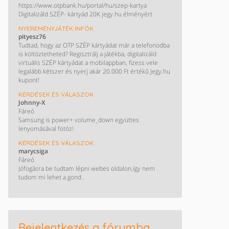
https://www.otpbank.hu/portal/hu/szep-kartya
Digitalizáld SZÉP- kártyád 20K jegy.hu élményért
NYEREMÉNYJÁTÉK INFÓK
pityesz76
Tudtad, hogy az OTP SZÉP kártyádat már a telefonodba
is költöztetheted? Regisztrálj a játékba, digitalizáld
virtuális SZÉP kártyádat a mobilappban, fizess vele
legalább kétszer és nyerj akár 20.000 Ft értékű Jegy.hu
kupont!
KÉRDÉSEK ÉS VÁLASZOK
Johnny-X
Fáreó
Samsung is power+ volume_down együttes
lenyomásával fotóz!
KÉRDÉSEK ÉS VÁLASZOK
marycsiga
Fáreó
Jófogásra be tudtam lépni webes oldalon,így nem
tudom mi lehet a gond .
Bejelentkezés a fórumba