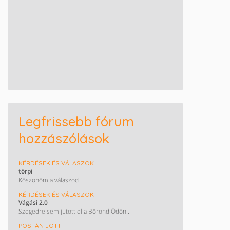
Legfrissebb fórum
hozzászólások
KÉRDÉSEK ÉS VÁLASZOK
törpi
Köszönöm a válaszod
KÉRDÉSEK ÉS VÁLASZOK
Vágási 2.0
Szegedre sem jutott el a Bőrönd Ödön...
POSTÁN JÖTT