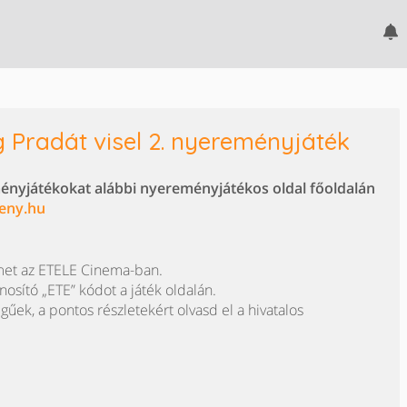
 Pradát visel 2. nyereményjáték
ményjátékokat alábbi nyereményjátékos oldal főoldalán
eny.hu
lmet az ETELE Cinema-ban.
osító „ETE” kódot a játék oldalán.
egűek, a pontos részletekért olvasd el a hivatalos