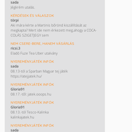
sada
Jégkrém utalás.
KÉRDÉSEK ÉS VÁLASZOK
törpi
Aki mára kérte a Martinis bőrönd kiszállítását az
megkapta? Mert ide nem érkezett meg,ahogy a COCA-
COLÁS SZIGETJEGY sem
NEM CSERE-BERE, HANEM VÁSÁRLÁS
ricsi.3
Eladó Fuze Tea Uber utalvány
NYEREMÉNYJÁTÉK INFÓK
sada
08.13-tól a Sparban Magyar tej játék
https://atejjatek.hu/
NYEREMÉNYJÁTÉK INFÓK
Gloria91
08.17.-től: jatek.ooops.hu
NYEREMÉNYJÁTÉK INFÓK
Gloria91
08.13.-tól Tesco-Kalinka
kalinkajatek.hu
NYEREMÉNYJÁTÉK INFÓK
sada