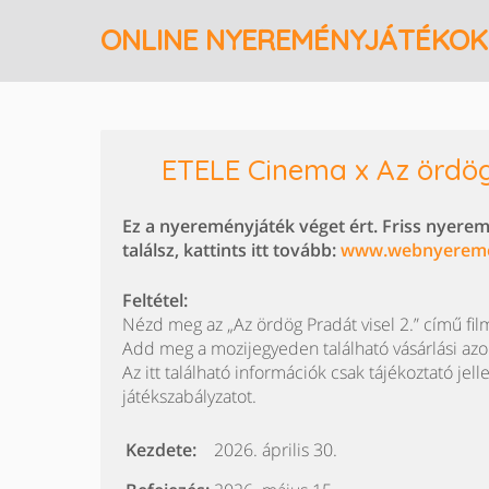
ONLINE NYEREMÉNYJÁTÉKOK
ETELE Cinema x Az ördög
Ez a nyereményjáték véget ért. Friss nyere
találsz, kattints itt tovább:
www.webnyerem
Feltétel:
Nézd meg az „Az ördög Pradát visel 2.” című fi
Add meg a mozijegyeden található vásárlási azon
Az itt található információk csak tájékoztató jell
játékszabályzatot.
Kezdete:
2026. április 30.