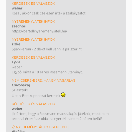
KÉRDÉSEK ÉS VÁLASZOK
weber
Köszi, akkor csak cselesen írták a szabályzatot.
NYEREMÉNYJÁTÉK INFÓK
szednori
https://bertollinyeremenyjatek.hu/
NYEREMÉNYJÁTÉK INFÓK
zizke
Spar/Peroni - 2 db-ot kell venni a jsz szerint
KÉRDÉSEK ÉS VÁLASZOK
Lyvia
weber
Egyből kiírta a 10 ezres Rossmann utalványt.
NEM CSERE-BERE, HANEM VÁSÁRLÁS
Csivobakaj
Sziasztok!
Uber/ Bolt kuponokat keresek
KÉRDÉSEK ÉS VÁLASZOK
weber
Jól értem, hogy a Rossmann macskakajás játéknál, most nem
azonnal értesít az oldal ha nyertél, hanem 2 héten belül?
// NYEREMÉNYTÁRGY CSERE-BERE
ViviAlice