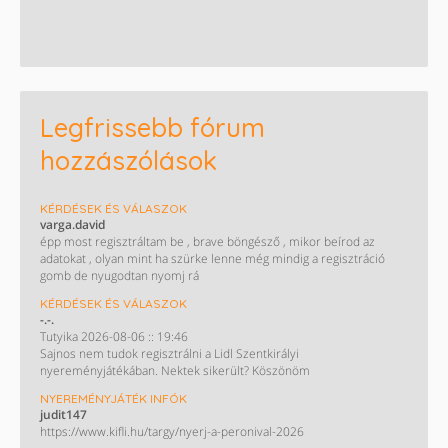
Legfrissebb fórum
hozzászólások
KÉRDÉSEK ÉS VÁLASZOK
varga.david
épp most regisztráltam be , brave böngésző , mikor beírod az
adatokat , olyan mint ha szürke lenne még mindig a regisztráció
gomb de nyugodtan nyomj rá
KÉRDÉSEK ÉS VÁLASZOK
-.-.
Tutyika 2026-08-06 :: 19:46
Sajnos nem tudok regisztrálni a Lidl Szentkirályi
nyereményjátékában. Nektek sikerült? Köszönöm
NYEREMÉNYJÁTÉK INFÓK
judit147
https://www.kifli.hu/targy/nyerj-a-peronival-2026