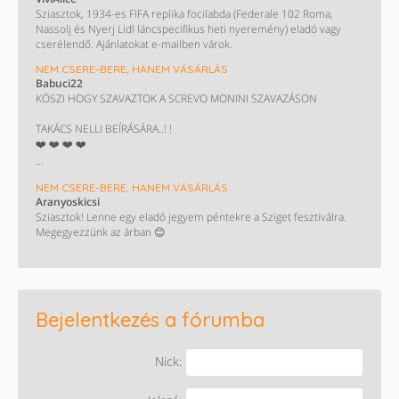
Sziasztok, 1934-es FIFA replika focilabda (Federale 102 Roma,
Nassolj és Nyerj Lidl láncspecifikus heti nyeremény) eladó vagy
cserélendő. Ajánlatokat e-mailben várok.
NEM CSERE-BERE, HANEM VÁSÁRLÁS
Babuci22
KÖSZI HOGY SZAVAZTOK A SCREVO MONINI SZAVAZÁSON
TAKÁCS NELLI BEÍRÁSÁRA..! !
❤️ ❤️ ❤️ ❤️
Eladó CBA utalvány egyenlőre az utolsó
NEM CSERE-BERE, HANEM VÁSÁRLÁS
Aranyoskicsi
50000 értékben 2028 év vége a lejárat 1000.- os címletekben.
Sziasztok! Lenne egy eladó jegyem péntekre a Sziget fesztiválra.
Megegyezzünk az árban 😊
Csere is érdekel spar lidl tesco coop utikra leginkább...
Vagy mid lenne??
KERESEK DECATHLON UTALVÁNYT!!!!
ELADÓ:
Bejelentkezés a fórumba
---------------
- BOSCH konyhai robot
Nick:
- BOSCH vezeték nélküli porszívó
- PHILIPS automata kávéfőző