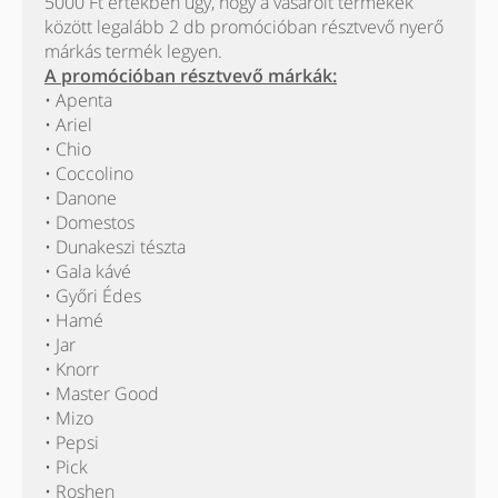
5000 Ft értékben úgy, hogy a vásárolt termékek
között legalább 2 db promócióban résztvevő nyerő
márkás termék legyen.
A promócióban résztvevő márkák:
• Apenta
• Ariel
• Chio
• Coccolino
• Danone
• Domestos
• Dunakeszi tészta
• Gala kávé
• Győri Édes
• Hamé
• Jar
• Knorr
• Master Good
• Mizo
• Pepsi
• Pick
• Roshen