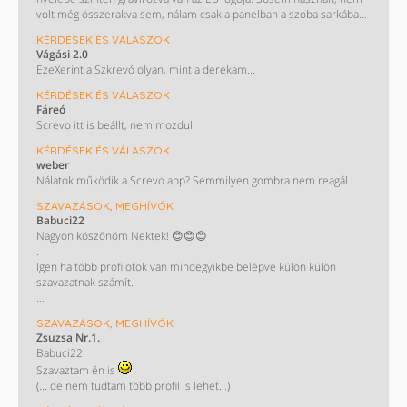
volt még összerakva sem, nálam csak a panelban a szoba sarkában
porosodik a dobozban.
KÉRDÉSEK ÉS VÁLASZOK
Vágási 2.0
EzeXerint a Szkrevó olyan, mint a derekam...
KÉRDÉSEK ÉS VÁLASZOK
Fáreó
Screvo itt is beállt, nem mozdul.
KÉRDÉSEK ÉS VÁLASZOK
weber
Nálatok működik a Screvo app? Semmilyen gombra nem reagál.
SZAVAZÁSOK, MEGHÍVÓK
Babuci22
Nagyon köszönöm Nektek! 😊😊😊
.
Igen ha több profilotok van mindegyikbe belépve külön külön
szavazatnak számít.
KÖSZÖNÖM!!
SZAVAZÁSOK, MEGHÍVÓK
/ Most nem műkszik a screvo oldal de majd biztos helyrehozzàk/
Zsuzsa Nr.1.
Babuci22
Szavaztam én is
(... de nem tudtam több profil is lehet...)