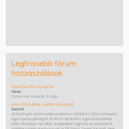
Legfrissebb fórum
hozzászólások
KÉRDÉSEK ÉS VÁLASZOK
Fáreó
Screvo már műxik kb. 3 órája
NEM CSERE-BERE, HANEM VÁSÁRLÁS
Dave24
Grillsütő-grill szettel valakit érdekelne? UEFA Euro 2024 Hellmanns
logós szenes gömbgrill, kb 60 cm átmérővel. A grill eszközökhöz
külön díszdoboz van fából, üvegfedővel, logózott, az eszközök fa
nyelébe szintén gravírozva van az EB logója. Sosem használt, nem