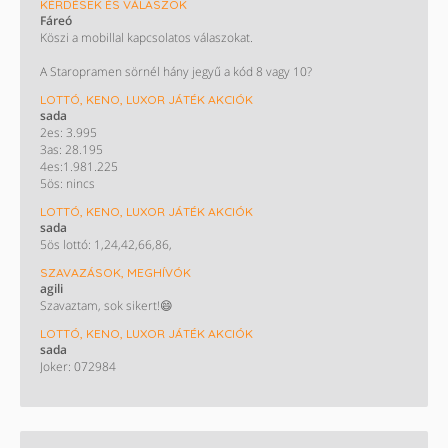
KÉRDÉSEK ÉS VÁLASZOK
Fáreó
Köszi a mobillal kapcsolatos válaszokat.
A Staropramen sörnél hány jegyű a kód 8 vagy 10?
LOTTÓ, KENO, LUXOR JÁTÉK AKCIÓK
sada
2es: 3.995
3as: 28.195
4es:1.981.225
5ös: nincs
LOTTÓ, KENO, LUXOR JÁTÉK AKCIÓK
sada
5ös lottó: 1,24,42,66,86,
SZAVAZÁSOK, MEGHÍVÓK
agili
Szavaztam, sok sikert!😄
LOTTÓ, KENO, LUXOR JÁTÉK AKCIÓK
sada
Joker: 072984