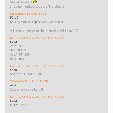
Szavaztam én is
(... de nem tudtam több profil is lehet...)
KÉRDÉSEK ÉS VÁLASZOK
Fáreó
Köszi a mobillal kapcsolatos válaszokat.
A Staropramen sörnél hány jegyű a kód 8 vagy 10?
LOTTÓ, KENO, LUXOR JÁTÉK AKCIÓK
sada
2es: 3.995
3as: 28.195
4es:1.981.225
5ös: nincs
LOTTÓ, KENO, LUXOR JÁTÉK AKCIÓK
sada
5ös lottó: 1,24,42,66,86,
SZAVAZÁSOK, MEGHÍVÓK
agili
Szavaztam, sok sikert!😄
LOTTÓ, KENO, LUXOR JÁTÉK AKCIÓK
sada
Joker: 072984