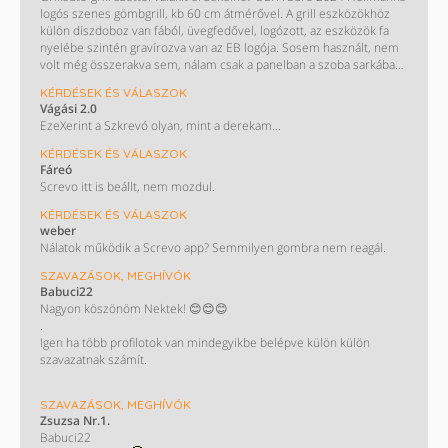
logós szenes gömbgrill, kb 60 cm átmérővel. A grill eszközökhöz
külön díszdoboz van fából, üvegfedővel, logózott, az eszközök fa
nyelébe szintén gravírozva van az EB logója. Sosem használt, nem
volt még összerakva sem, nálam csak a panelban a szoba sarkában
porosodik a dobozban.
KÉRDÉSEK ÉS VÁLASZOK
Vágási 2.0
EzeXerint a Szkrevó olyan, mint a derekam...
KÉRDÉSEK ÉS VÁLASZOK
Fáreó
Screvo itt is beállt, nem mozdul.
KÉRDÉSEK ÉS VÁLASZOK
weber
Nálatok működik a Screvo app? Semmilyen gombra nem reagál.
SZAVAZÁSOK, MEGHÍVÓK
Babuci22
Nagyon köszönöm Nektek! 😊😊😊
.
Igen ha több profilotok van mindegyikbe belépve külön külön
szavazatnak számít.
KÖSZÖNÖM!!
SZAVAZÁSOK, MEGHÍVÓK
/ Most nem műkszik a screvo oldal de majd biztos helyrehozzàk/
Zsuzsa Nr.1.
Babuci22