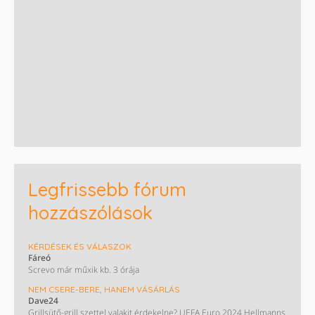
Legfrissebb fórum
hozzászólások
KÉRDÉSEK ÉS VÁLASZOK
Fáreó
Screvo már műxik kb. 3 órája
NEM CSERE-BERE, HANEM VÁSÁRLÁS
Dave24
Grillsütő-grill szettel valakit érdekelne? UEFA Euro 2024 Hellmanns