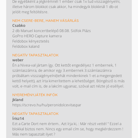
De egyébként a jégkrémnél 1 ember csak 1x tud visszaigényelni,
illetve három blokkot csak akkor, ha mindegyik blokknál 1 db-ot
jelölt meg feltöltésre.
NEM CSERE-BERE, HANEM VÁSÁRLÁS
Csabko
2 db Manuel koncertbelépő 08.08. Siófok Plázs
GoPro HERO Capture kamera
Feldobox kényeztetés
Feldobox kaland
NEGATÍV TAPASZTALATOK
weber
Én a Nivea-val jártam így. Ott kettőt engedélyez 1 embernek, 1
számlaszámra, de amikor egy 3.embernek 3.számlaszámra
próbáltam visszaigényelni(tehát mindenkinek 1-et a megengedett
kettő helyett), azt írta kimerítettem a lehetőséget. Böngésző is más
volt, e-mail cím is, de a lakcím ugyanaz, szóval azt nézte jó eséllyel.
NYEREMÉNYJÁTÉK INFÓK
jkland
https://screvo.hu/hu/peronidolcevitaspar
NEGATÍV TAPASZTALATOK
Írisz14
Ezt a Carte Dort nem értem.. Azt írja ki, : Már részt vettél " Ezzel a
blokkal biztos nem. Nincs egy email cím se, hogy megkérdezzem !
Más nem tapasztalt ilyet ?