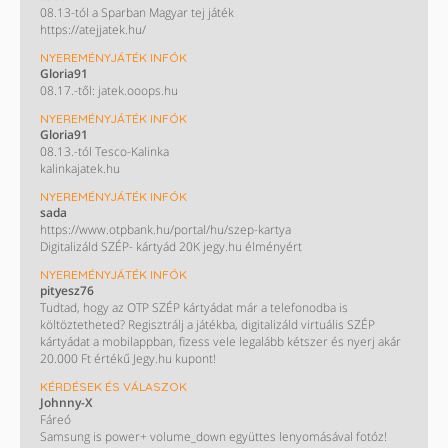
08.13-tól a Sparban Magyar tej játék
https://atejjatek.hu/
NYEREMÉNYJÁTÉK INFÓK
Gloria91
08.17.-től: jatek.ooops.hu
NYEREMÉNYJÁTÉK INFÓK
Gloria91
08.13.-tól Tesco-Kalinka
kalinkajatek.hu
NYEREMÉNYJÁTÉK INFÓK
sada
https://www.otpbank.hu/portal/hu/szep-kartya
Digitalizáld SZÉP- kártyád 20K jegy.hu élményért
NYEREMÉNYJÁTÉK INFÓK
pityesz76
Tudtad, hogy az OTP SZÉP kártyádat már a telefonodba is
költöztetheted? Regisztrálj a játékba, digitalizáld virtuális SZÉP
kártyádat a mobilappban, fizess vele legalább kétszer és nyerj akár
20.000 Ft értékű Jegy.hu kupont!
KÉRDÉSEK ÉS VÁLASZOK
Johnny-X
Fáreó
Samsung is power+ volume_down együttes lenyomásával fotóz!