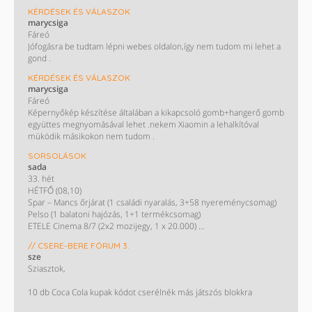
KÉRDÉSEK ÉS VÁLASZOK
marycsiga
Fáreó
Jófogásra be tudtam lépni webes oldalon,így nem tudom mi lehet a
gond .
KÉRDÉSEK ÉS VÁLASZOK
marycsiga
Fáreó
Képernyőkép készítése általában a kikapcsoló gomb+hangerő gomb
együttes megnyomásával lehet .nekem Xiaomin a lehalkítóval
müködik másikokon nem tudom .
SORSOLÁSOK
sada
33. hét
HÉTFŐ (08,10)
Spar – Mancs őrjárat (1 családi nyaralás, 3+58 nyereménycsomag)
Pelso (1 balatoni hajózás, 1+1 termékcsomag)
ETELE Cinema 8/7 (2x2 mozijegy, 1 x 20.000)
KEDD (08,11)
// CSERE-BERE FÓRUM 3.
Spar – Sprite (1 párizsi utazás)
sze
SZERDA (08,12)
Sziasztok,
Kometa grill 13/11 (100 grillmatrac)
M&M’S, Maltesers, Skittles 8/6 (40 x 2 CC mozijegy)
10 db Coca Cola kupak kódot cserélnék más játszós blokkra
Spar – Sodaco 17/14 (1 vízforraló, 2 botmixer, 2 fritőz, 1 Popcorn
készítő)